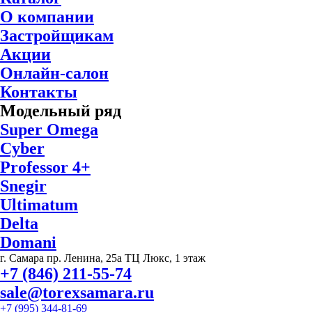
О компании
Застройщикам
Акции
Онлайн-салон
Контакты
Модельный ряд
Super Omega
Cyber
Professor 4+
Snegir
Ultimatum
Delta
Domani
г. Самара пр. Ленина, 25а ТЦ Люкс, 1 этаж
+7 (846) 211-55-74
sale@torexsamara.ru
+7 (995) 344-81-69