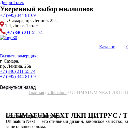
Перейти
Двери Torex
к
Уверенный выбор миллионов
содержимому
+7 (995) 344-81-69
г. Самара, пр. Ленина, 25а.
ТЦ Люкс. 1 этаж
+7 (846) 211-55-74
Каталог
Вызвать замерщика
г. Самара,
пр. Ленина, 25а
+7 (846) 211-55-74
+7 (995) 344-81-69
Главная
/
Ultimatum
/ ULTIMATUM NEXT ЛКП Ц
ULTIMATUM NEXT ЛКП ЦИТРУС / 
Входная дверь для квартиры
Ultimatum Next — это стильный дизайн, заводское качество, 
защита вашего дома.