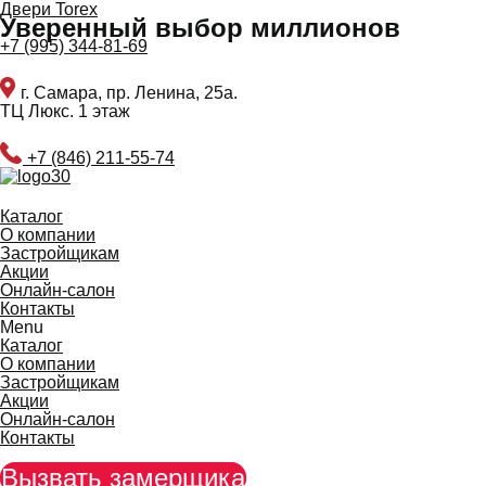
Перейти
Двери Torex
Уверенный выбор миллионов
к
содержимому
+7 (995) 344-81-69
г. Самара, пр. Ленина, 25а.
ТЦ Люкс. 1 этаж
+7 (846) 211-55-74
Каталог
О компании
Застройщикам
Акции
Онлайн-салон
Контакты
Menu
Каталог
О компании
Застройщикам
Акции
Онлайн-салон
Контакты
Вызвать замерщика